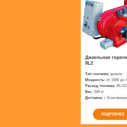
Дизельная горелк
9L2
Тип топлива:
дизель
Мощность:
от 1000 до 
Расход топлива:
85-337
Вес:
208 кг
Доставка:
г. Благовеще
ПОДРОБНЕЕ