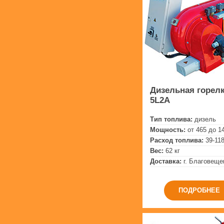
Дизельная горелк
5L2A
Тип топлива:
дизель
Мощность:
от 465 до 1
Расход топлива:
39-118
Вес:
62 кг
Доставка:
г. Благовеще
ПОДРОБНЕЕ