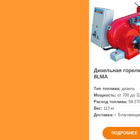
Дизельная горелк
8LMA
Тип топлива:
дизель
Мощность:
от 700 до 3
Расход топлива:
59-270
Вес:
113 кг
Доставка:
г. Благовеще
ПОДРОБНЕЕ