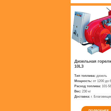
Дизельная горелк
10L3
Тип топлива:
дизель
Мощность:
от 1200 до 
Расход топлива:
101-58
Вес:
230 кг
Доставка:
г. Благовеще
ПОДРОБНЕЕ