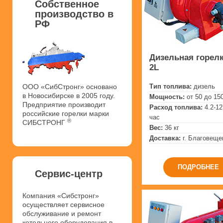
Собственное
производство в
РФ
Дизельная горелк
2L
Тип топлива:
дизель
ООО «СибСтронг» основано
в Новосибирске в 2005 году.
Мощность:
от 50 до 15
Предприятие производит
Расход топлива:
4.2-12
российские горелки марки
час
®
СИБСТРОНГ
Вес:
36 кг
Доставка:
г. Благовеще
ПОДРОБНЕЕ
Сервис-центр
Компания «Сибстронг»
осуществляет сервисное
обслуживание и ремонт
котельного оборудования в